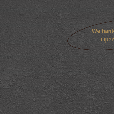
We hante
Open