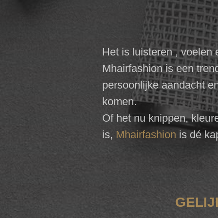
Het is luisteren , voelen 
Mhairfashion is een tre
persoonlijke aandacht e
komen.
Of het nu knippen, kleur
is,
Mhairfashion
is dé k
GELIJ